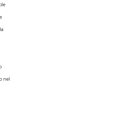
ile
e
la
o
o nel