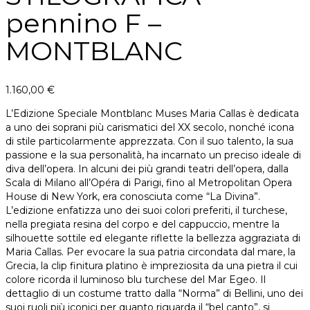
pennino F –
MONTBLANC
1.160,00
€
L’Edizione Speciale Montblanc Muses Maria Callas è dedicata
a uno dei soprani più carismatici del XX secolo, nonché icona
di stile particolarmente apprezzata. Con il suo talento, la sua
passione e la sua personalità, ha incarnato un preciso ideale di
diva dell’opera. In alcuni dei più grandi teatri dell’opera, dalla
Scala di Milano all’Opéra di Parigi, fino al Metropolitan Opera
House di New York, era conosciuta come “La Divina”.
L’edizione enfatizza uno dei suoi colori preferiti, il turchese,
nella pregiata resina del corpo e del cappuccio, mentre la
silhouette sottile ed elegante riflette la bellezza aggraziata di
Maria Callas. Per evocare la sua patria circondata dal mare, la
Grecia, la clip finitura platino è impreziosita da una pietra il cui
colore ricorda il luminoso blu turchese del Mar Egeo. Il
dettaglio di un costume tratto dalla “Norma” di Bellini, uno dei
suoi ruoli più iconici per quanto riguarda il “bel canto”, si