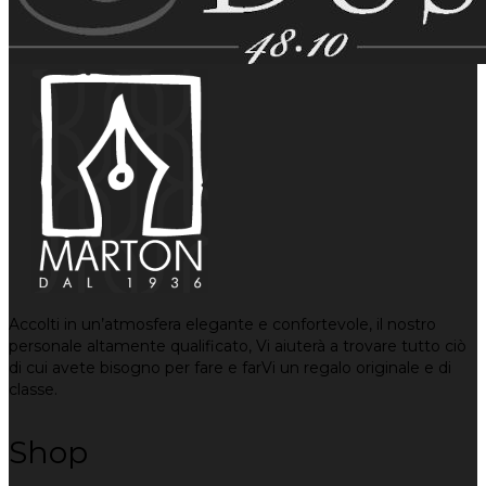
Accolti in un’atmosfera elegante e confortevole, il nostro
personale altamente qualificato, Vi aiuterà a trovare tutto ciò
di cui avete bisogno per fare e farVi un regalo originale e di
classe.
Shop