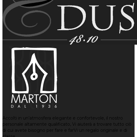
Accolti in un’atmosfera elegante e confortevole, il nostro
personale altamente qualificato, Vi aiuterà a trovare tutto ciò
di cui avete bisogno per fare e farVi un regalo originale e di
classe.