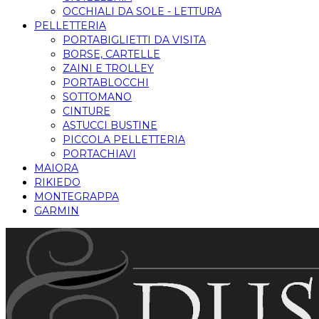
OCCHIALI DA SOLE - LETTURA
PELLETTERIA
PORTABIGLIETTI DA VISITA
BORSE, CARTELLE
ZAINI E TROLLEY
PORTABLOCCHI
SOTTOMANO
CINTURE
ASTUCCI BUSTINE
PICCOLA PELLETTERIA
PORTACHIAVI
MAIORA
RIKIEDO
MONTEGRAPPA
GARMIN