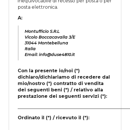
inequivocabile di recesso per posta o per
posta elettronica.
A:
Montufficio S.R.L
Vicolo Boccacavalla 3/E
31044 Montebelluna
Italia
Email: info@duse4810.it
Con la presente io/noi (*)
dichiaro/dichiariamo di recedere dal
mio/nostro (*) contratto di vendita
dei seguenti beni (*) / relativo alla
prestazione dei seguenti servizi (*):
________________________________________________
Ordinato il (*) / ricevuto il (*):
________________________________________________