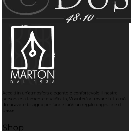
Accolti in un’atmosfera elegante e confortevole, il nostro
personale altamente qualificato, Vi aiuterà a trovare tutto ciò
di cui avete bisogno per fare e farVi un regalo originale e di
classe.
Shop