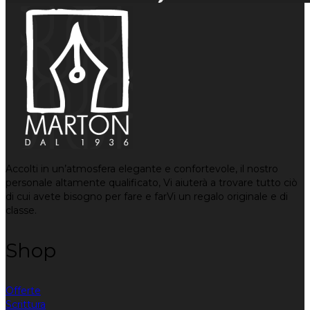
Accolti in un’atmosfera elegante e confortevole, il nostro
personale altamente qualificato, Vi aiuterà a trovare tutto ciò
di cui avete bisogno per fare e farVi un regalo originale e di
classe.
Shop
Offerte
Scrittura