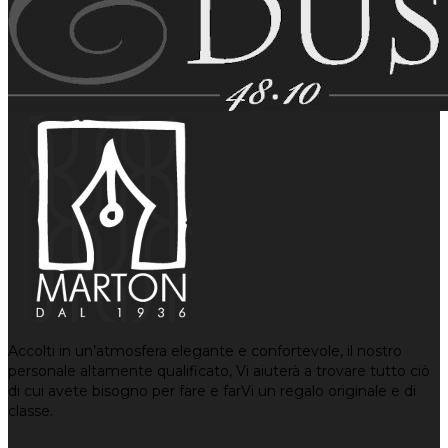
Accolti in un’atmosfera elegante e confortevole, il nostro
personale altamente qualificato, Vi aiuterà a trovare tutto ciò
di cui avete bisogno per fare e farVi un regalo originale e di
classe.