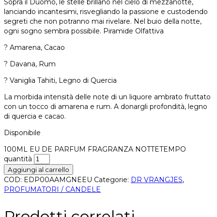
Sopra il Duomo, le stelle brillano nel cielo di mezzanotte,
lanciando incantesimi, risvegliando la passione e custodendo
segreti che non potranno mai rivelare. Nel buio della notte,
ogni sogno sembra possibile. Piramide Olfattiva
? Amarena, Cacao
? Davana, Rum
? Vaniglia Tahiti, Legno di Quercia
La morbida intensità delle note di un liquore ambrato fruttato
con un tocco di amarena e rum. A donargli profondità, legno
di quercia e cacao.
Disponibile
100ML EU DE PARFUM FRAGRANZA NOTTETEMPO
quantità
Aggiungi al carrello
COD:
EDP00AAMGNEEU
Categorie:
DR VRANGJES
,
PROFUMATORI / CANDELE
Prodotti correlati