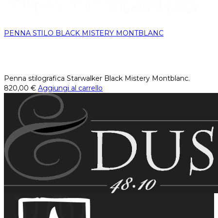
PENNA STILO BLACK MISTERY MONTBLANC
Penna stilografica Starwalker Black Mistery Montblanc.
820,00
€
Aggiungi al carrello