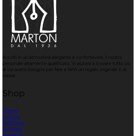
Accolti in un’atmosfera elegante e confortevole, il nostro
personale altamente qualificato, Vi aiuterà a trovare tutto ciò
di cui avete bisogno per fare e farVi un regalo originale e di
classe.
Shop
Offerte
Scrittura
Pelletteria
Accessori
Fragranze