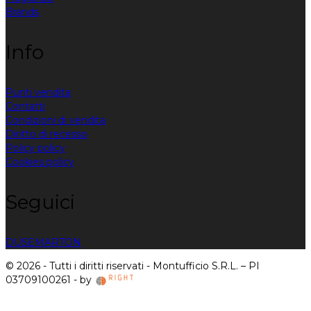
Brands
Info
Punti vendita
Contatti
Condizioni di vendita
Diritto di recesso
Policy policy
Cookies policy
Seguici
DUSE
MARTON
© 2026 - Tutti i diritti riservati - Montufficio S.R.L. – PI
03709100261 - by