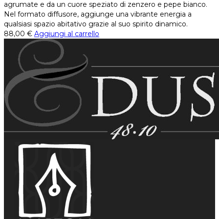
agrumate e da un cuore speziato di zenzero e pepe bianco.
Nel formato diffusore, aggiunge una vibrante energia a
qualsiasi spazio abitativo grazie al suo spirito dinamico.
88,00
€
Aggiungi al carrello