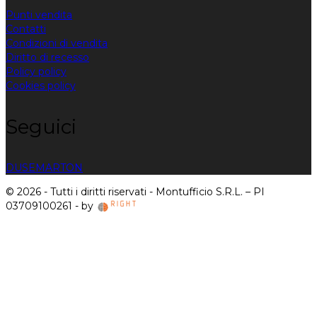
Punti vendita
Contatti
Condizioni di vendita
Diritto di recesso
Policy policy
Cookies policy
Seguici
DUSE
MARTON
© 2026 - Tutti i diritti riservati - Montufficio S.R.L. – PI
03709100261 - by