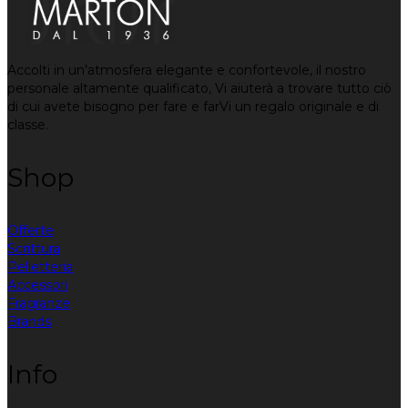
Accolti in un’atmosfera elegante e confortevole, il nostro
personale altamente qualificato, Vi aiuterà a trovare tutto ciò
di cui avete bisogno per fare e farVi un regalo originale e di
classe.
Shop
Offerte
Scrittura
Pelletteria
Accessori
Fragranze
Brands
Info