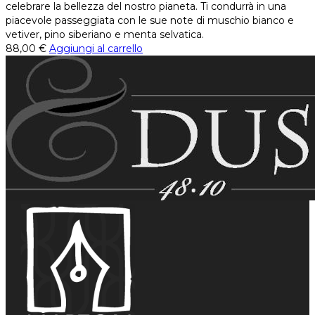
celebrare la bellezza del nostro pianeta. Ti condurrà in una
piacevole passeggiata con le sue note di muschio bianco e
vetiver, pino siberiano e menta selvatica.
88,00
€
Aggiungi al carrello