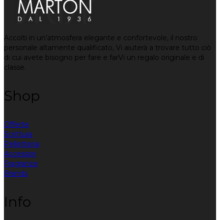
Accolti in un’atmosfera elegante e confortevole, il nostro
personale altamente qualificato, Vi aiuterà a trovare tutto ciò
di cui avete bisogno per fare e farVi un regalo originale e di
classe.
Shop
Offerte
Scrittura
Pelletteria
Accessori
Fragranze
Brands
Info