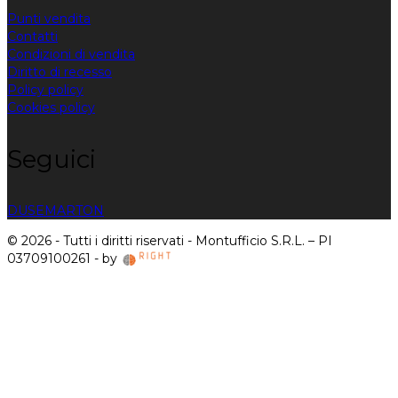
Punti vendita
Contatti
Condizioni di vendita
Diritto di recesso
Policy policy
Cookies policy
Seguici
DUSE
MARTON
© 2026 - Tutti i diritti riservati - Montufficio S.R.L. – PI
03709100261 - by