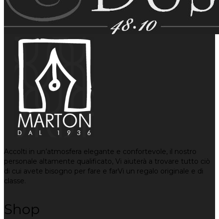
Accolti in un’atmosfera elegante e confortevole, il nostro
personale altamente qualificato, Vi aiuterà a trovare tutto ciò
di cui avete bisogno per fare e farVi un regalo originale e di
classe.
Shop