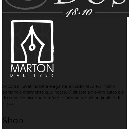
Accolti in un’atmosfera elegante e confortevole, il nostro
personale altamente qualificato, Vi aiuterà a trovare tutto ciò
di cui avete bisogno per fare e farVi un regalo originale e di
classe.
Shop