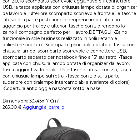
con zip, lo scomparto scorrevole aggiuntivo e il connettore
USB, la tasca applicata con chiusura lampo dotata di organizer
da lavoro e l'ulteriore scomparto scorrevole frontale, le tasche
laterali e la parte posteriore in neoprene imbottito con
aggancio per trolley e ulteriori tasche con zip rendono lo
zaino il compagno perfetto per il lavoro.DETTAGLI: •Zaino
funzionale in stile business realizzato in poliuretano e
poliestere riciclato. •Scomparto principale dotato di tasca con
chiusura lampo, scomparto scorrevole e connettore USB,
scomparto separato per notebook fino a 15" sul retro. •Tasca
applicata con chiusura lampo dotata di organizer da lavoro,
tasca aggiuntiva frontale.• Due tasche laterali con zip, tasca
con chiusura lampo sul retro. •Tasca con zip sulla parte
superiore con tiralampo intercambiabile (variante di colore).
•Copertura antipioggia nascosta sotto la base.
Dimensioni: 33x43x17 Cm"
265,00
€
Aggiungi al carrello