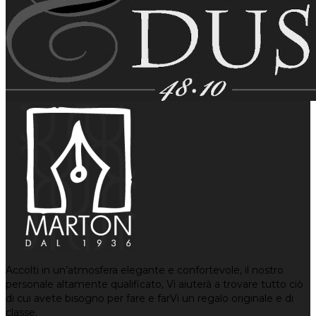
Accolti in un’atmosfera elegante e confortevole, il nostro
personale altamente qualificato, Vi aiuterà a trovare tutto ciò
di cui avete bisogno per fare e farVi un regalo originale e di
classe.