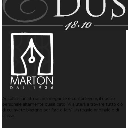
Accolti in un’atmosfera elegante e confortevole, il nostro
personale altamente qualificato, Vi aiuterà a trovare tutto ciò
di cui avete bisogno per fare e farVi un regalo originale e di
classe.