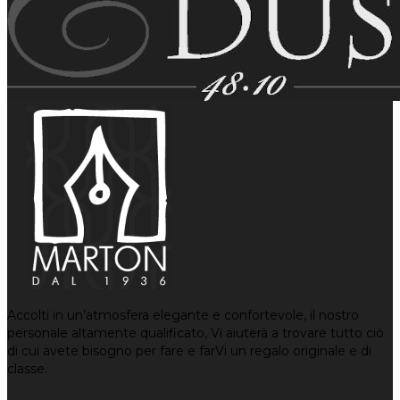
Accolti in un’atmosfera elegante e confortevole, il nostro
personale altamente qualificato, Vi aiuterà a trovare tutto ciò
di cui avete bisogno per fare e farVi un regalo originale e di
classe.