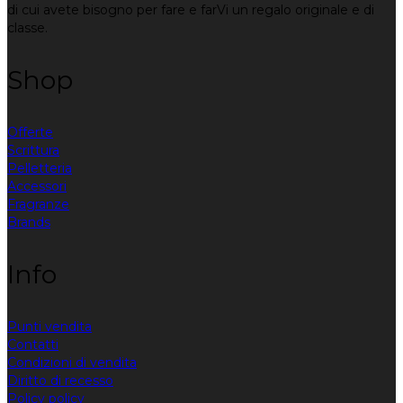
di cui avete bisogno per fare e farVi un regalo originale e di
classe.
Shop
Offerte
Scrittura
Pelletteria
Accessori
Fragranze
Brands
Info
Punti vendita
Contatti
Condizioni di vendita
Diritto di recesso
Policy policy