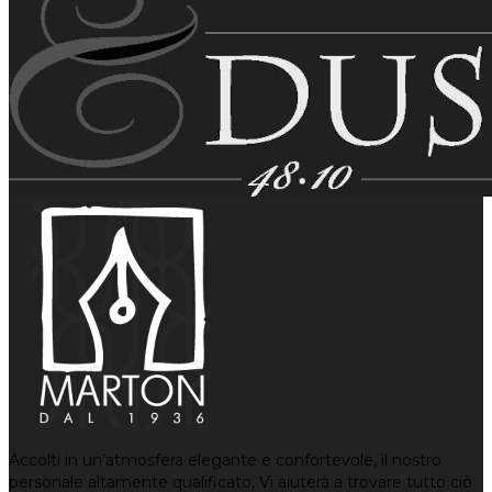
Accolti in un’atmosfera elegante e confortevole, il nostro
personale altamente qualificato, Vi aiuterà a trovare tutto ciò