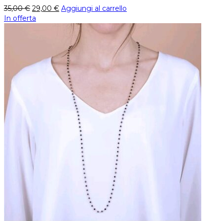
35,00
€
29,00
€
Aggiungi al carrello
In offerta