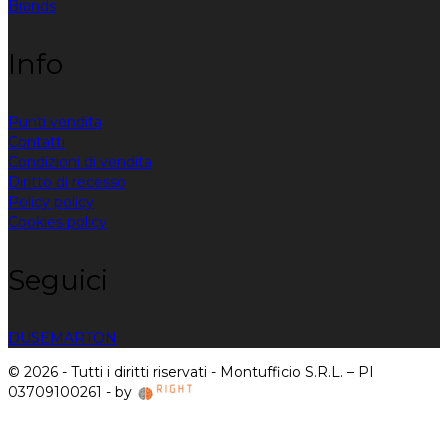
Brands
Info
Punti vendita
Contatti
Condizioni di vendita
Diritto di recesso
Policy policy
Cookies policy
Seguici
DUSE
MARTON
© 2026 - Tutti i diritti riservati - Montufficio S.R.L. – PI
03709100261 - by