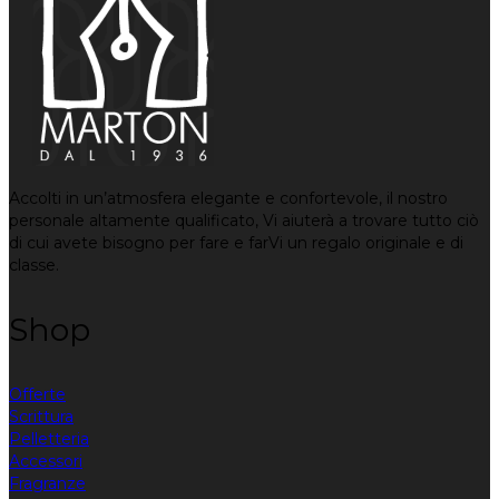
Accolti in un’atmosfera elegante e confortevole, il nostro
personale altamente qualificato, Vi aiuterà a trovare tutto ciò
di cui avete bisogno per fare e farVi un regalo originale e di
classe.
Shop
Offerte
Scrittura
Pelletteria
Accessori
Fragranze