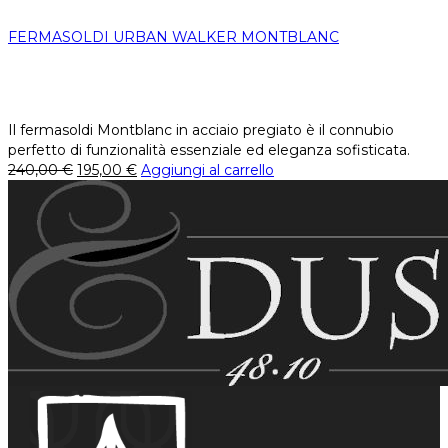
FERMASOLDI URBAN WALKER MONTBLANC
Il fermasoldi Montblanc in acciaio pregiato è il connubio
perfetto di funzionalità essenziale ed eleganza sofisticata.
240,00
€
195,00
€
Aggiungi al carrello