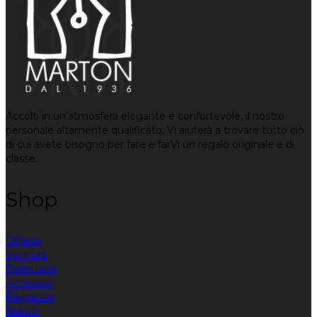
Accolti in un’atmosfera elegante e confortevole, il nostro
personale altamente qualificato, Vi aiuterà a trovare tutto ciò
di cui avete bisogno per fare e farVi un regalo originale e di
classe.
Shop
Offerte
Scrittura
Pelletteria
Accessori
Fragranze
Brands