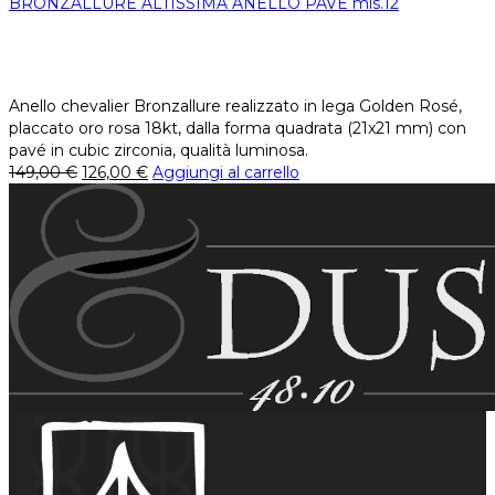
BRONZALLURE ALTISSIMA ANELLO PAVE mis.12
Anello chevalier Bronzallure realizzato in lega Golden Rosé,
placcato oro rosa 18kt, dalla forma quadrata (21x21 mm) con
pavé in cubic zirconia, qualità luminosa.
149,00
€
126,00
€
Aggiungi al carrello