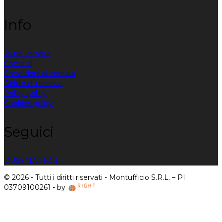
Info
Punti vendita
Contatti
Condizioni di vendita
Diritto di recesso
Policy policy
Cookies policy
Seguici
DUSE
MARTON
© 2026 - Tutti i diritti riservati - Montufficio S.R.L. – PI
03709100261 - by