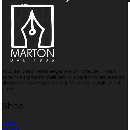
Accolti in un’atmosfera elegante e confortevole, il nostro
personale altamente qualificato, Vi aiuterà a trovare tutto ciò
di cui avete bisogno per fare e farVi un regalo originale e di
classe.
Shop
Offerte
Scrittura