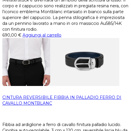
Meisterstück è diventata un simbolo della scrittura di lusso. Il
corpo e il cappuccio sono realizzati in pregiata resina nera, con
l’iconico emblema Montblanc intarsiato in bianco sulla parte
superiore del cappuccio. La penna stilografica è impreziosita
da un pennino lavorato a mano in oro massiccio Au585/14K
con finitura rodio.
690,00
€
Aggiungi al carrello
CINTURA REVERSIBILE FIBBIA IN PALLADIO FERRO DI
CAVALLO MONTBLANC
Fibbia ad ardiglione a ferro di cavallo finitura palladio lucido.
Cinghia auto-regolabile, 3 cm x 120 cm, reversibile liscia blu da