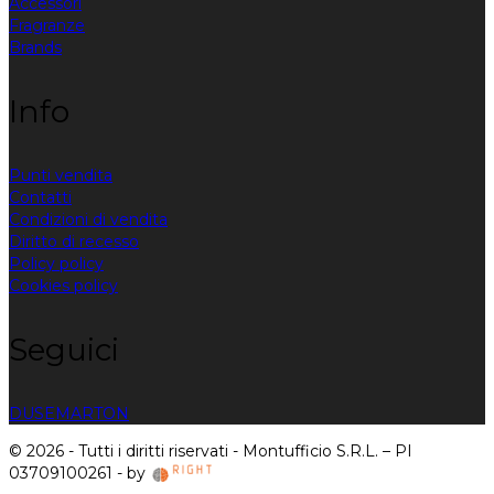
Accessori
Fragranze
Brands
Info
Punti vendita
Contatti
Condizioni di vendita
Diritto di recesso
Policy policy
Cookies policy
Seguici
DUSE
MARTON
© 2026 - Tutti i diritti riservati - Montufficio S.R.L. – PI
03709100261 - by