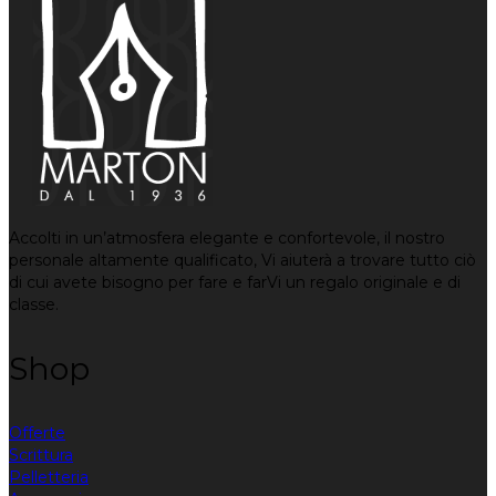
Accolti in un’atmosfera elegante e confortevole, il nostro
personale altamente qualificato, Vi aiuterà a trovare tutto ciò
di cui avete bisogno per fare e farVi un regalo originale e di
classe.
Shop
Offerte
Scrittura
Pelletteria