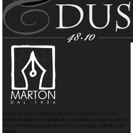
Accolti in un’atmosfera elegante e confortevole, il nostro
personale altamente qualificato, Vi aiuterà a trovare tutto ciò
di cui avete bisogno per fare e farVi un regalo originale e di
classe.