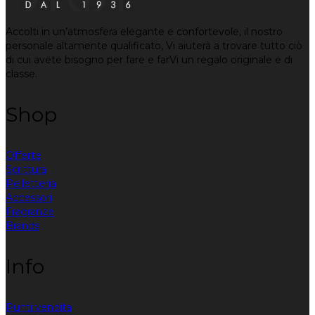
Accolti in un’atmosfera elegante e confortevole, il nostro
personale altamente qualificato, Vi aiuterà a trovare tutto ciò
di cui avete bisogno per fare e farVi un regalo originale e di
classe.
Shop
Offerte
Scrittura
Pelletteria
Accessori
Fragranze
Brands
Info
Punti vendita