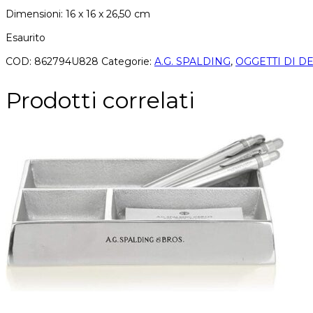
Dimensioni: 16 x 16 x 26,50 cm
Esaurito
COD:
862794U828
Categorie:
A.G. SPALDING
,
OGGETTI DI D
Prodotti correlati