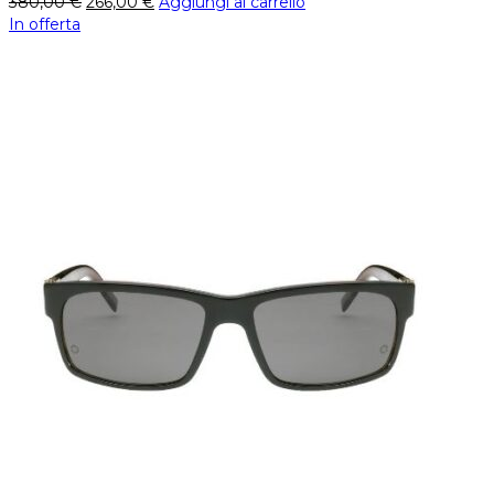
380,00
€
266,00
€
Aggiungi al carrello
In offerta