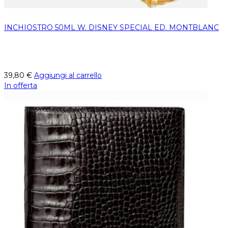
INCHIOSTRO 50ML W. DISNEY SPECIAL ED. MONTBLANC
39,80
€
Aggiungi al carrello
In offerta