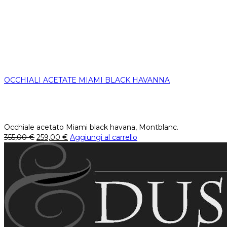
OCCHIALI ACETATE MIAMI BLACK HAVANNA
Occhiale acetato Miami black havana, Montblanc.
355,00
€
259,00
€
Aggiungi al carrello