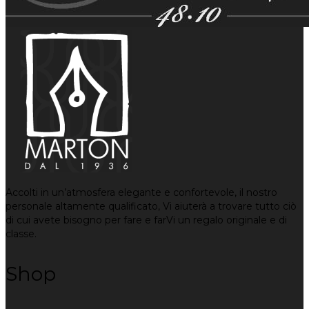
Accolti in un’atmosfera elegante e confortevole, il nostro
personale altamente qualificato, Vi aiuterà a trovare tutto ciò
di cui avete bisogno per fare e farVi un regalo originale e di
classe.
Shop