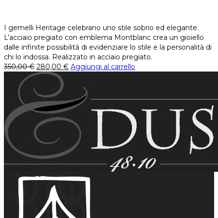
I gemelli Heritage celebrano uno stile sobrio ed elegante.
L’acciaio pregiato con emblema Montblanc crea un gioiello
dalle infinite possibilità di evidenziare lo stile e la personalità di
chi lo indossa. Realizzato in acciaio pregiato.
350,00
€
280,00
€
Aggiungi al carrello