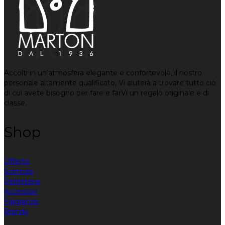
Accolti in un’atmosfera elegante e confortevole, il nostro
personale altamente qualificato, Vi aiuterà a trovare tutto ciò
di cui avete bisogno per fare e farVi un regalo originale e di
classe.
Shop
Offerte
Scrittura
Pelletteria
Accessori
Fragranze
Brands