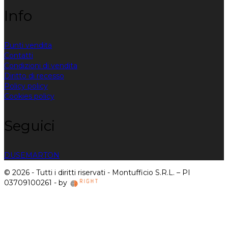
Info
Punti vendita
Contatti
Condizioni di vendita
Diritto di recesso
Policy policy
Cookies policy
Seguici
DUSE
MARTON
© 2026 - Tutti i diritti riservati - Montufficio S.R.L. – PI
03709100261 - by