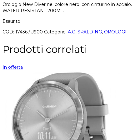
Orologio New Diver nel colore nero, con cinturino in acciaio.
WATER RESISTANT 200MT.
Esaurito
COD:
174367U900
Categorie:
A.G. SPALDING
,
OROLOGI
Prodotti correlati
In offerta