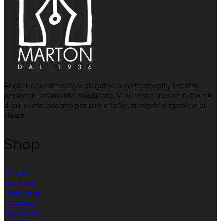
Accolti in un’atmosfera elegante e confortevole, il nostro
personale altamente qualificato, Vi aiuterà a trovare tutto ciò
di cui avete bisogno per fare e farVi un regalo originale e di
classe.
Shop
Offerte
Scrittura
Pelletteria
Accessori
Fragranze