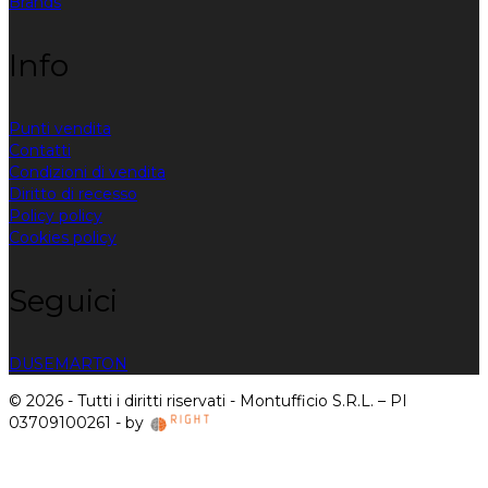
Brands
Info
Punti vendita
Contatti
Condizioni di vendita
Diritto di recesso
Policy policy
Cookies policy
Seguici
DUSE
MARTON
© 2026 - Tutti i diritti riservati - Montufficio S.R.L. – PI
03709100261 - by