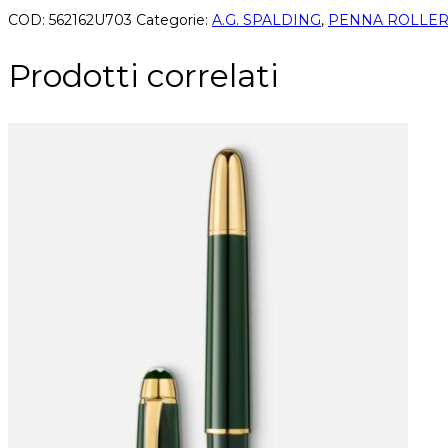
COD:
562162U703
Categorie:
A.G. SPALDING
,
PENNA ROLLE
Prodotti correlati