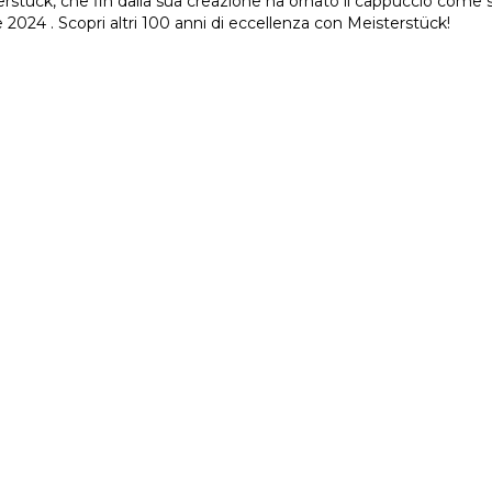
terstück, che fin dalla sua creazione ha ornato il cappuccio come 
 2024 . Scopri altri 100 anni di eccellenza con Meisterstück!