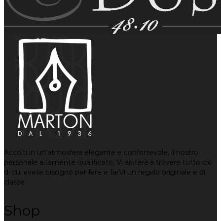
Accolti in un’atmosfera elegante e confortevole, il nostro
personale altamente qualificato, Vi aiuterà a trovare tutto ciò
di cui avete bisogno per fare e farVi un regalo originale e di
classe.
Shop