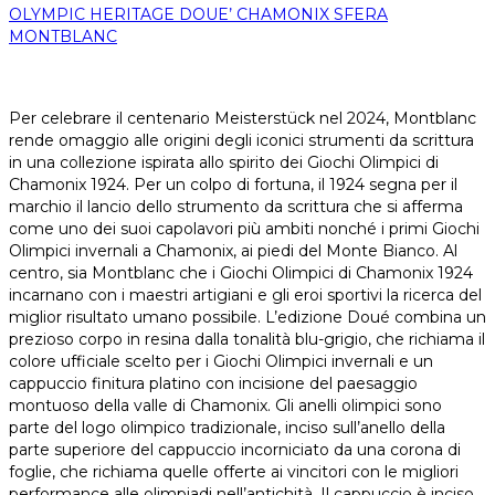
OLYMPIC HERITAGE DOUE’ CHAMONIX SFERA
MONTBLANC
Per celebrare il centenario Meisterstück nel 2024, Montblanc
rende omaggio alle origini degli iconici strumenti da scrittura
in una collezione ispirata allo spirito dei Giochi Olimpici di
Chamonix 1924. Per un colpo di fortuna, il 1924 segna per il
marchio il lancio dello strumento da scrittura che si afferma
come uno dei suoi capolavori più ambiti nonché i primi Giochi
Olimpici invernali a Chamonix, ai piedi del Monte Bianco. Al
centro, sia Montblanc che i Giochi Olimpici di Chamonix 1924
incarnano con i maestri artigiani e gli eroi sportivi la ricerca del
miglior risultato umano possibile. L’edizione Doué combina un
prezioso corpo in resina dalla tonalità blu-grigio, che richiama il
colore ufficiale scelto per i Giochi Olimpici invernali e un
cappuccio finitura platino con incisione del paesaggio
montuoso della valle di Chamonix. Gli anelli olimpici sono
parte del logo olimpico tradizionale, inciso sull’anello della
parte superiore del cappuccio incorniciato da una corona di
foglie, che richiama quelle offerte ai vincitori con le migliori
performance alle olimpiadi nell’antichità. Il cappuccio è inciso