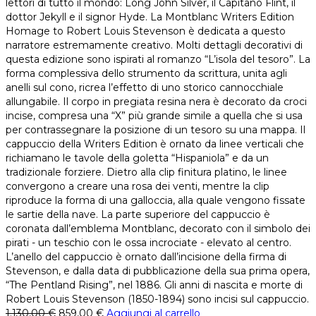
lettori di tutto il mondo: Long John Silver, il Capitano Flint, il
dottor Jekyll e il signor Hyde. La Montblanc Writers Edition
Homage to Robert Louis Stevenson è dedicata a questo
narratore estremamente creativo. Molti dettagli decorativi di
questa edizione sono ispirati al romanzo “L’isola del tesoro”. La
forma complessiva dello strumento da scrittura, unita agli
anelli sul cono, ricrea l’effetto di uno storico cannocchiale
allungabile. Il corpo in pregiata resina nera è decorato da croci
incise, compresa una “X” più grande simile a quella che si usa
per contrassegnare la posizione di un tesoro su una mappa. Il
cappuccio della Writers Edition è ornato da linee verticali che
richiamano le tavole della goletta “Hispaniola” e da un
tradizionale forziere. Dietro alla clip finitura platino, le linee
convergono a creare una rosa dei venti, mentre la clip
riproduce la forma di una galloccia, alla quale vengono fissate
le sartie della nave. La parte superiore del cappuccio è
coronata dall’emblema Montblanc, decorato con il simbolo dei
pirati - un teschio con le ossa incrociate - elevato al centro.
L’anello del cappuccio è ornato dall’incisione della firma di
Stevenson, e dalla data di pubblicazione della sua prima opera,
“The Pentland Rising”, nel 1886. Gli anni di nascita e morte di
Robert Louis Stevenson (1850-1894) sono incisi sul cappuccio.
1.130,00
€
859,00
€
Aggiungi al carrello