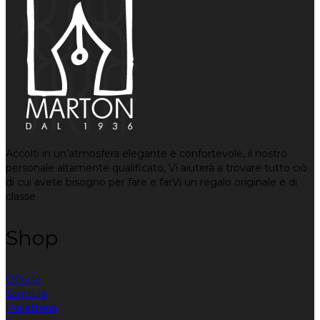
Accolti in un’atmosfera elegante e confortevole, il nostro
personale altamente qualificato, Vi aiuterà a trovare tutto ciò
di cui avete bisogno per fare e farVi un regalo originale e di
classe.
Shop
Offerte
Scrittura
Pelletteria