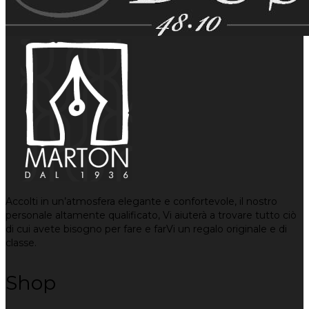
Accolti in un’atmosfera elegante e confortevole, il nostro
personale altamente qualificato, Vi aiuterà a trovare tutto ciò
di cui avete bisogno per fare e farVi un regalo originale e di
classe.
Shop