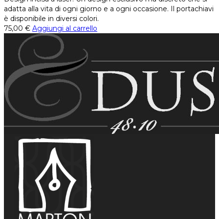
adatta alla vita di ogni giorno e a ogni occasione. Il portachiavi
è disponibile in diversi colori.
75,00
€
Aggiungi al carrello