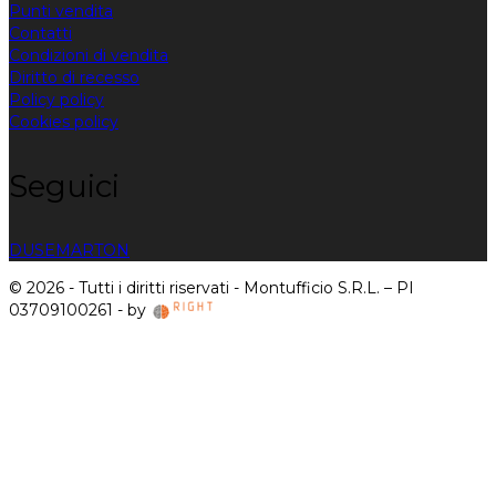
Punti vendita
Contatti
Condizioni di vendita
Diritto di recesso
Policy policy
Cookies policy
Seguici
DUSE
MARTON
© 2026 - Tutti i diritti riservati - Montufficio S.R.L. – PI
03709100261 - by