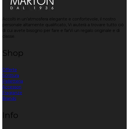
Accolti in un’atmosfera elegante e confortevole, il nostro
personale altamente qualificato, Vi aiuterà a trovare tutto ciò
di cui avete bisogno per fare e farVi un regalo originale e di
classe.
Shop
Offerte
Scrittura
Pelletteria
Accessori
Fragranze
Brands
Info