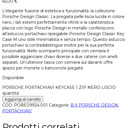
65,00
€
L’elegante fusione di estetica e funzionalità: la collezione
Porsche Design Classic. La pregiata pelle liscia lucida in colore
nero, i lati esterni perfettamente rifiniti e la caratteristica
placca con logo Porsche Design in metallo conferiscono
all’astuccio portachiavi ripiegabile Porsche Design Classic Key
Case M uno stile minimalista e senza tempo. Questo astuccio
portachiavi si contraddistingue inoltre per la sua perfetta
funzionalità. Nello scomparto principale con cerniera è
possibile agganciare chiavi diverse a due catene con anelli
separati. Un’ulteriore tasca con cerniera sul davanti offre
spazio per monete o banconote piegate.
Disponibile
PORSCHE PORTACHIAVI KEYCASE 1 ZIP NERO LISCIO
quantità
Aggiungi al carrello
COD:
POBE09924.001
Categorie:
B X PORSCHE DESIGN
,
PORTACHIAVI
Prodotti correlati