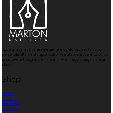
Accolti in un’atmosfera elegante e confortevole, il nostro
personale altamente qualificato, Vi aiuterà a trovare tutto ciò
di cui avete bisogno per fare e farVi un regalo originale e di
classe.
Shop
Offerte
Scrittura
Pelletteria
Accessori