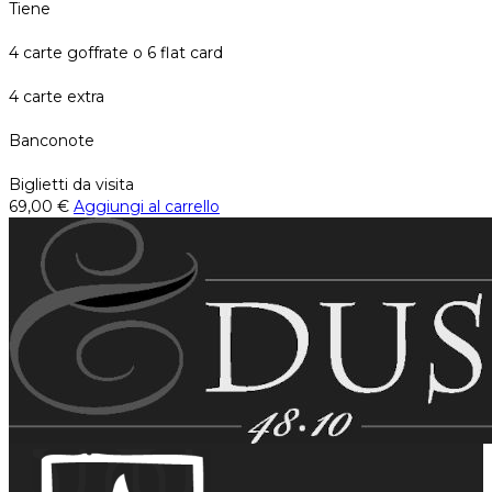
Tiene
4 carte goffrate o 6 flat card
4 carte extra
Banconote
Biglietti da visita
69,00
€
Aggiungi al carrello