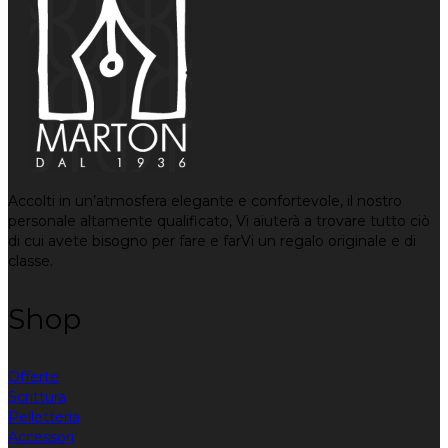
Accolti in un’atmosfera elegante e confortevole, il nostro
personale altamente qualificato, Vi aiuterà a trovare tutto ciò
di cui avete bisogno per fare e farVi un regalo originale e di
classe.
Shop
Offerte
Scrittura
Pelletteria
Accessori