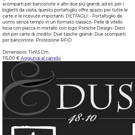
scomparti per banconote e altri due più grandi, ad es. per i
biglietti da visita, questo portafoglio offre spazio per tutte le
carte e le ricevute importanti. DETTAGLI: • Portafoglio da
uomo senza tempo in un formato classico• Pelle di vitello
liscia con placca in metallo con logo Porsche Design• Dieci
slot per carte di credito• Due tasche grandi• Due scomparti
per banconote• Protezione RFID
Dimensioni: 11x9,5 Cm
115,00
€
Aggiungi al carrello