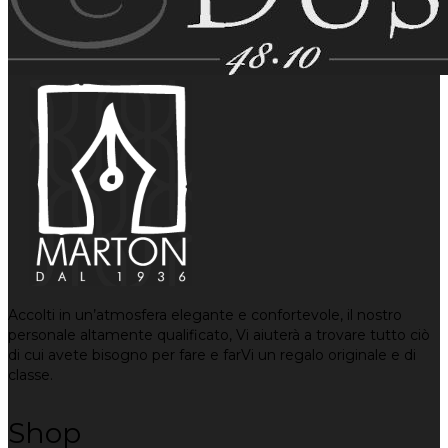
Accolti in un’atmosfera elegante e confortevole, il nostro
personale altamente qualificato, Vi aiuterà a trovare tutto ciò
di cui avete bisogno per fare e farVi un regalo originale e di
classe.
Shop