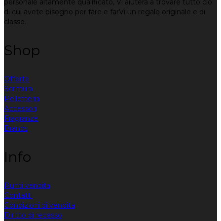
personale altamente qualificato, Vi aiuterà a trovare tutto ciò
di cui avete bisogno per fare e farVi un regalo originale e di
classe.
Shop
Offerte
Scrittura
Pelletteria
Accessori
Fragranze
Brands
Info
Punti vendita
Contatti
Condizioni di vendita
Diritto di recesso