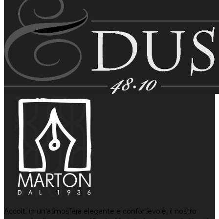
Accolti in un’atmosfera elegante e confortevole, il nostro