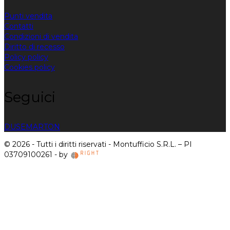
Punti vendita
Contatti
Condizioni di vendita
Diritto di recesso
Policy policy
Cookies policy
Seguici
DUSE
MARTON
© 2026 - Tutti i diritti riservati - Montufficio S.R.L. – PI
03709100261 - by