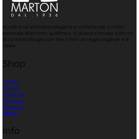
Accolti in un’atmosfera elegante e confortevole, il nostro
personale altamente qualificato, Vi aiuterà a trovare tutto ciò
di cui avete bisogno per fare e farVi un regalo originale e di
classe.
Shop
Offerte
Scrittura
Pelletteria
Accessori
Fragranze
Brands
Info