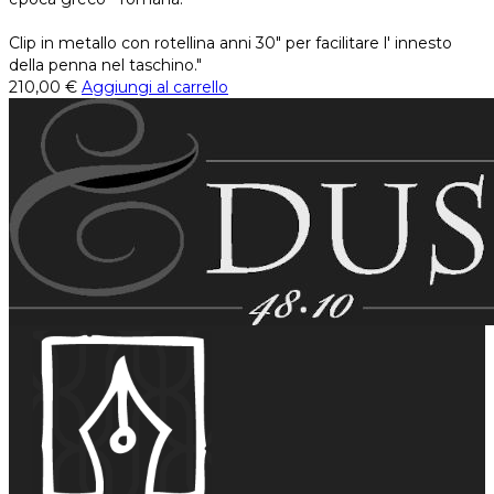
Clip in metallo con rotellina anni 30" per facilitare l' innesto
della penna nel taschino."
210,00
€
Aggiungi al carrello