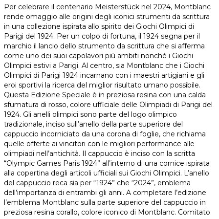
Per celebrare il centenario Meisterstück nel 2024, Montblanc
rende omaggio alle origini degli iconici strumenti da scrittura
in una collezione ispirata allo spirito dei Giochi Olimpici di
Parigi del 1924. Per un colpo di fortuna, il 1924 segna per il
marchio il lancio dello strumento da scrittura che si afferma
come uno dei suoi capolavori più ambiti nonché i Giochi
Olimpici estivi a Parigi. Al centro, sia Montblanc che i Giochi
Olimpici di Parigi 1924 incarnano con i maestri artigiani e gli
eroi sportivi la ricerca del miglior risultato umano possibile.
Questa Edizione Speciale è in preziosa resina con una calda
sfumatura di rosso, colore ufficiale delle Olimpiadi di Parigi del
1924. Gli anelli olimpici sono parte del logo olimpico
tradizionale, inciso sull’anello della parte superiore del
cappuccio incorniciato da una corona di foglie, che richiama
quelle offerte ai vincitori con le migliori performance alle
olimpiadi nell’antichità. Il cappuccio è inciso con la scritta
“Olympic Games Paris 1924” all’interno di una cornice ispirata
alla copertina degli articoli ufficiali sui Giochi Olimpici. L’anello
del cappuccio reca sia per “1924” che “2024”, emblema
dell’importanza di entrambi gli anni. A completare l’edizione
l’emblema Montblanc sulla parte superiore del cappuccio in
preziosa resina corallo, colore iconico di Montblanc. Comitato