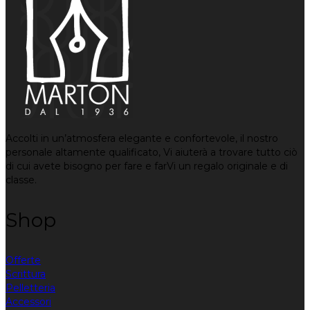
Accolti in un’atmosfera elegante e confortevole, il nostro
personale altamente qualificato, Vi aiuterà a trovare tutto ciò
di cui avete bisogno per fare e farVi un regalo originale e di
classe.
Shop
Offerte
Scrittura
Pelletteria
Accessori