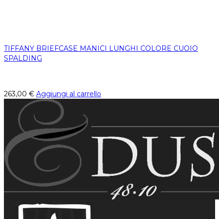
TIFFANY BRIEFCASE MANICI LUNGHI COLORE CUOIO
SPALDING
263,00
€
Aggiungi al carrello