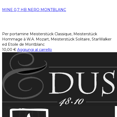
MINE 0,7 HB NERO MONTBLANC
Per portamine Meisterstück Classique, Meisterstück
Hommage à W.A. Mozart, Meisterstück Solitaire, StarWalker
ed Etoile de Montblanc
10,00
€
Aggiungi al carrello