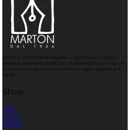
Accolti in un’atmosfera elegante e confortevole, il nostro
personale altamente qualificato, Vi aiuterà a trovare tutto ciò
di cui avete bisogno per fare e farVi un regalo originale e di
classe.
Shop
Offerte
Scrittura
Pelletteria
Accessori