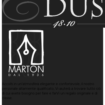
Accolti in un’atmosfera elegante e confortevole, il nostro
personale altamente qualificato, Vi aiuterà a trovare tutto ciò
di cui avete bisogno per fare e farVi un regalo originale e di
classe.