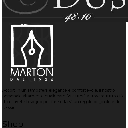
Accolti in un’atmosfera elegante e confortevole, il nostro
personale altamente qualificato, Vi aiuterà a trovare tutto ciò
di cui avete bisogno per fare e farVi un regalo originale e di
classe.
Shop