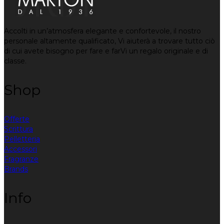
Accolti in un’atmosfera elegante e confortevole, il nostro
personale altamente qualificato, Vi aiuterà a trovare tutto ciò
di cui avete bisogno per fare e farVi un regalo originale e di
classe.
Shop
Offerte
Scrittura
Pelletteria
Accessori
Fragranze
Brands
Info