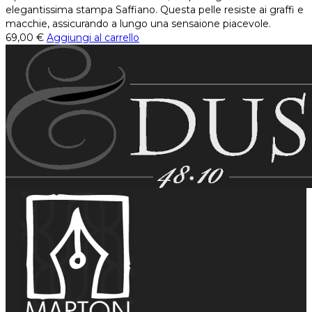
elegantissima stampa Saffiano. Questa pelle resiste ai graffi e
macchie, assicurando a lungo una sensaione piacevole.
69,00
€
Aggiungi al carrello