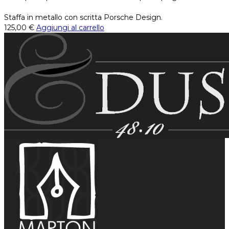
Staffa in metallo con scritta Porsche Design.
125,00
€
Aggiungi al carrello