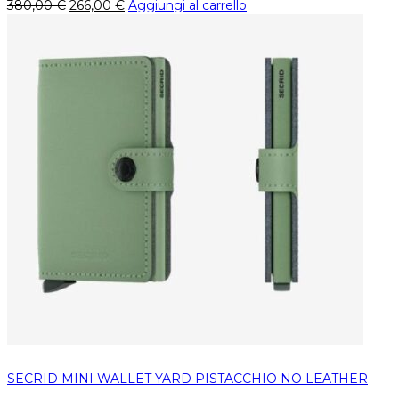
380,00
€
266,00
€
Aggiungi al carrello
SECRID MINI WALLET YARD PISTACCHIO NO LEATHER