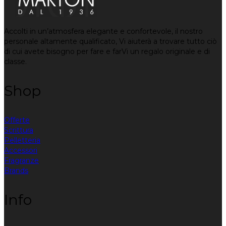
Accolti in un’atmosfera elegante e confortevole, il nostro
personale altamente qualificato, Vi aiuterà a trovare tutto ciò
di cui avete bisogno per fare e farVi un regalo originale e di
classe.
Shop
Offerte
Scrittura
Pelletteria
Accessori
Fragranze
Brands
Info