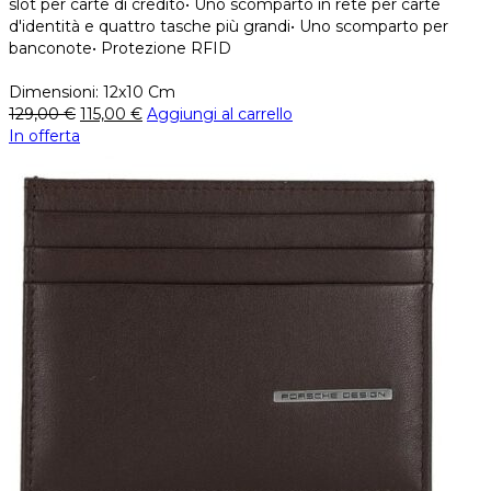
slot per carte di credito• Uno scomparto in rete per carte
d'identità e quattro tasche più grandi• Uno scomparto per
banconote• Protezione RFID
Dimensioni: 12x10 Cm
129,00
€
115,00
€
Aggiungi al carrello
In offerta