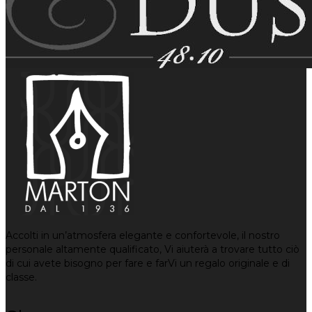
Accolti in un’atmosfera elegante e confortevole, il nostro
personale altamente qualificato, Vi aiuterà a trovare tutto ciò
di cui avete bisogno per fare e farVi un regalo originale e di
classe.