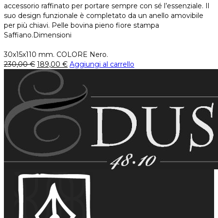
accessorio raffinato per portare sempre con sé l’essenziale. Il
suo design funzionale è completato da un anello amovibile
per più chiavi. Pelle bovina pieno fiore stampa
Saffiano.Dimensioni
30x15x110 mm. COLORE Nero.
230,00
€
189,00
€
Aggiungi al carrello