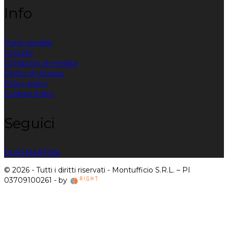
Info
Punti vendita
Contatti
Condizioni di vendita
Diritto di recesso
Policy policy
Cookies policy
Seguici
DUSE
MARTON
© 2026 - Tutti i diritti riservati - Montufficio S.R.L. – PI
03709100261 - by