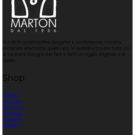
Accolti in un’atmosfera elegante e confortevole, il nostro
personale altamente qualificato, Vi aiuterà a trovare tutto ciò
di cui avete bisogno per fare e farVi un regalo originale e di
classe.
Shop
Offerte
Scrittura
Pelletteria
Accessori
Fragranze
Brands