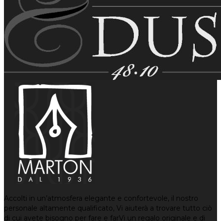
Accolti in un’atmosfera elegante e confortevole, il nostro
personale altamente qualificato, Vi aiuterà a trovare tutto ciò
di cui avete bisogno per fare e farVi un regalo originale e di