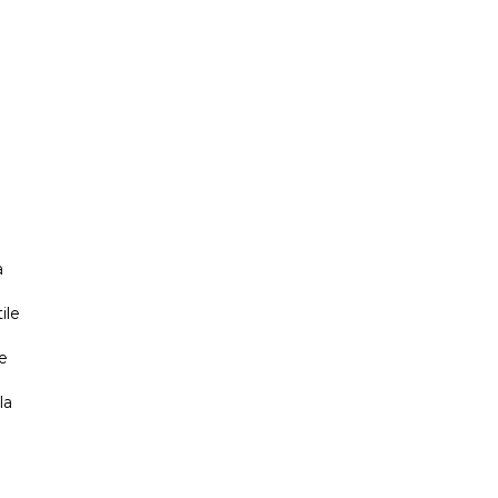
a
ile
e
la