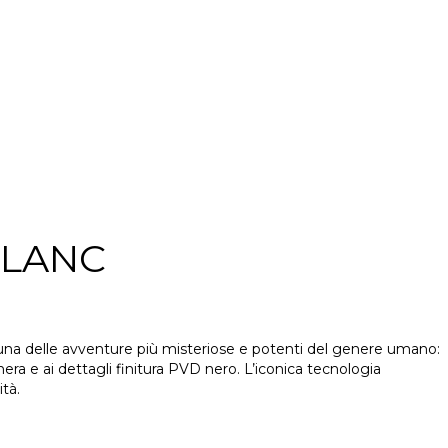
BLANC
 a una delle avventure più misteriose e potenti del genere umano:
era e ai dettagli finitura PVD nero. L’iconica tecnologia
tà.