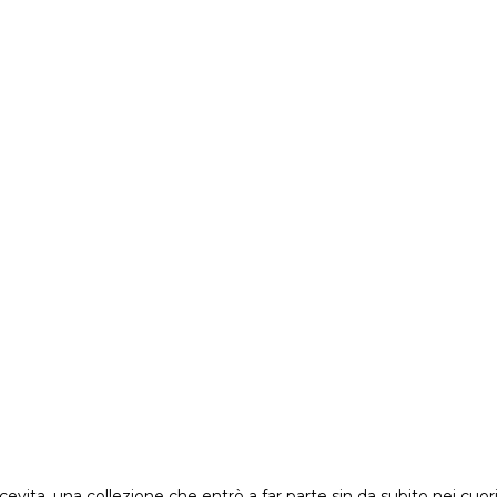
vita, una collezione che entrò a far parte sin da subito nei cuori 