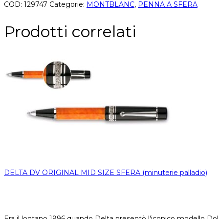
COD:
129747
Categorie:
MONTBLANC
,
PENNA A SFERA
Prodotti correlati
DELTA DV ORIGINAL MID SIZE SFERA (minuterie palladio)
Era il lontano 1996 quando Delta presentò l'iconico modello Dolce