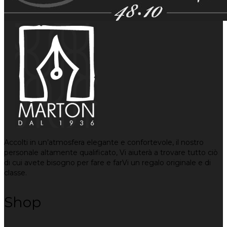
Accolti in un’atmosfera elegante e confortevole, il nostro
personale altamente qualificato, Vi aiuterà a trovare tutto ciò
di cui avete bisogno per fare e farVi un regalo originale e di
classe.
Shop