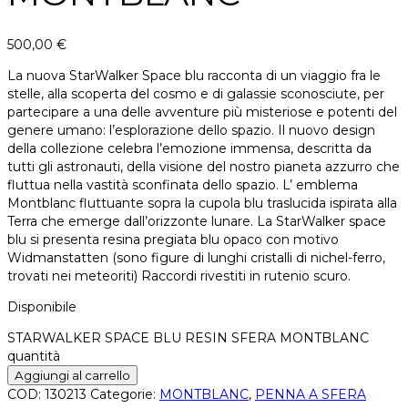
500,00
€
La nuova StarWalker Space blu racconta di un viaggio fra le
stelle, alla scoperta del cosmo e di galassie sconosciute, per
partecipare a una delle avventure più misteriose e potenti del
genere umano: l’esplorazione dello spazio. Il nuovo design
della collezione celebra l’emozione immensa, descritta da
tutti gli astronauti, della visione del nostro pianeta azzurro che
fluttua nella vastità sconfinata dello spazio. L’ emblema
Montblanc fluttuante sopra la cupola blu traslucida ispirata alla
Terra che emerge dall’orizzonte lunare. La StarWalker space
blu si presenta resina pregiata blu opaco con motivo
Widmanstatten (sono figure di lunghi cristalli di nichel-ferro,
trovati nei meteoriti) Raccordi rivestiti in rutenio scuro.
Disponibile
STARWALKER SPACE BLU RESIN SFERA MONTBLANC
quantità
Aggiungi al carrello
COD:
130213
Categorie:
MONTBLANC
,
PENNA A SFERA