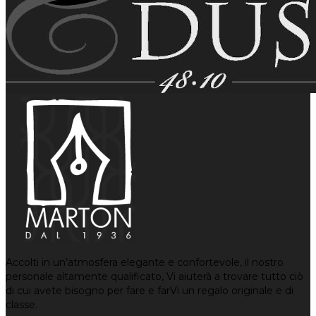
Accolti in un’atmosfera elegante e confortevole, il nostro
personale altamente qualificato, Vi aiuterà a trovare tutto ciò
di cui avete bisogno per fare e farVi un regalo originale e di
classe.