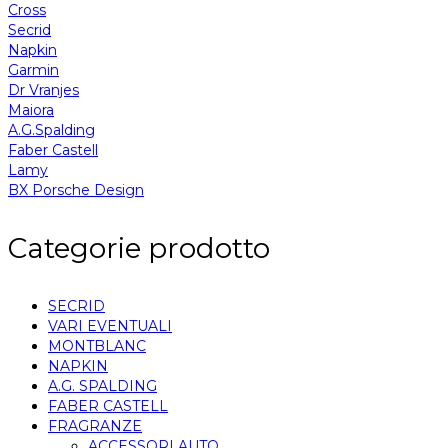
Cross
Secrid
Napkin
Garmin
Dr Vranjes
Maiora
A.G.Spalding
Faber Castell
Lamy
BX Porsche Design
Categorie prodotto
SECRID
VARI EVENTUALI
MONTBLANC
NAPKIN
A.G. SPALDING
FABER CASTELL
FRAGRANZE
ACCESSORI AUTO