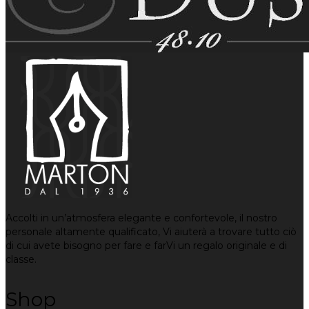
Accolti in un’atmosfera elegante e confortevole, il nostro
personale altamente qualificato, Vi aiuterà a trovare tutto ciò
di cui avete bisogno per fare e farVi un regalo originale e di
classe.
Shop