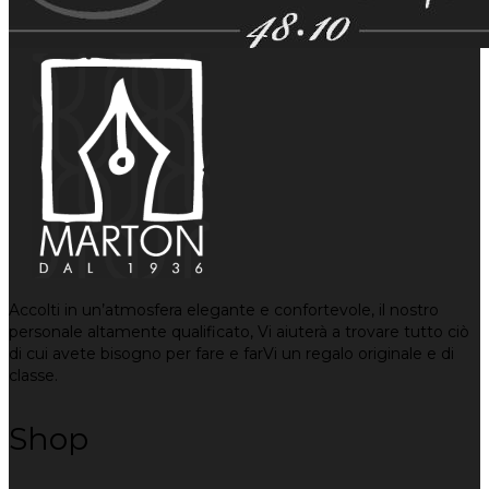
Accolti in un’atmosfera elegante e confortevole, il nostro
personale altamente qualificato, Vi aiuterà a trovare tutto ciò
di cui avete bisogno per fare e farVi un regalo originale e di
classe.
Shop