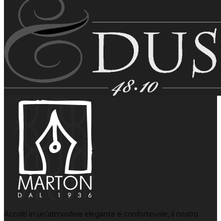
Accolti in un’atmosfera elegante e confortevole, il nostro