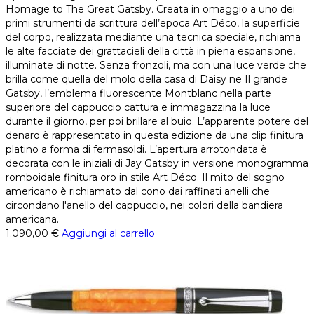
Homage to The Great Gatsby. Creata in omaggio a uno dei
primi strumenti da scrittura dell’epoca Art Déco, la superficie
del corpo, realizzata mediante una tecnica speciale, richiama
le alte facciate dei grattacieli della città in piena espansione,
illuminate di notte. Senza fronzoli, ma con una luce verde che
brilla come quella del molo della casa di Daisy ne Il grande
Gatsby, l’emblema fluorescente Montblanc nella parte
superiore del cappuccio cattura e immagazzina la luce
durante il giorno, per poi brillare al buio. L’apparente potere del
denaro è rappresentato in questa edizione da una clip finitura
platino a forma di fermasoldi. L’apertura arrotondata è
decorata con le iniziali di Jay Gatsby in versione monogramma
romboidale finitura oro in stile Art Déco. Il mito del sogno
americano è richiamato dal cono dai raffinati anelli che
circondano l'anello del cappuccio, nei colori della bandiera
americana.
1.090,00
€
Aggiungi al carrello