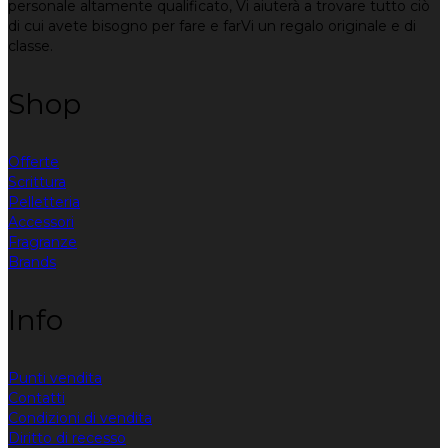
personale altamente qualificato, Vi aiuterà a trovare tutto ciò
di cui avete bisogno per fare e farVi un regalo originale e di
classe.
Shop
Offerte
Scrittura
Pelletteria
Accessori
Fragranze
Brands
Info
Punti vendita
Contatti
Condizioni di vendita
Diritto di recesso